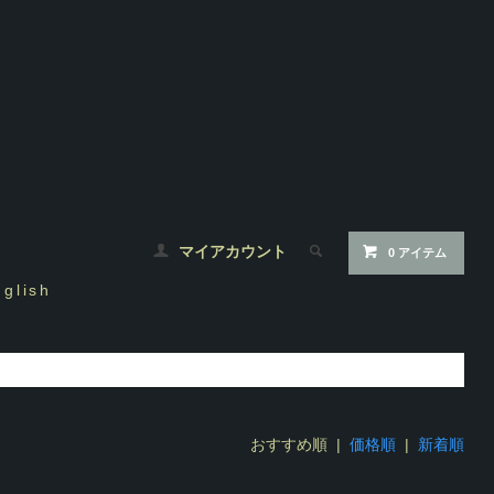
マイアカウント
0 アイテム
nglish
し
おすすめ順 |
価格順
|
新着順