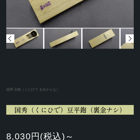
国秀 豆鉋（くにひで まめかんな）
国秀（くにひで）豆平鉋（裏金ナシ）
8,030円(税込)～