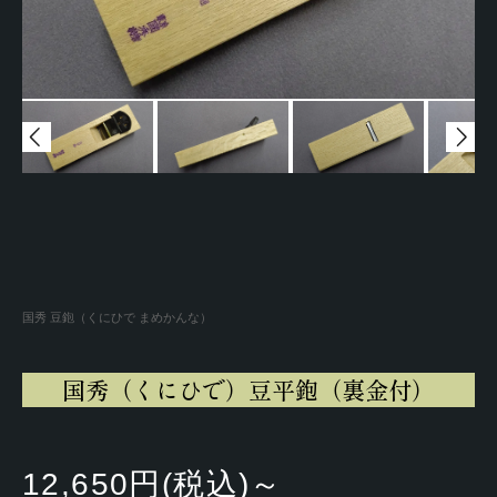
国秀 豆鉋（くにひで まめかんな）
国秀（くにひで）豆平鉋（裏金付）
12,650円(税込)～