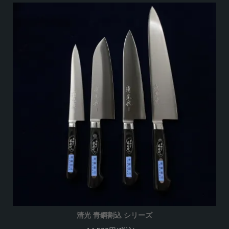
清光 青鋼割込 シリーズ