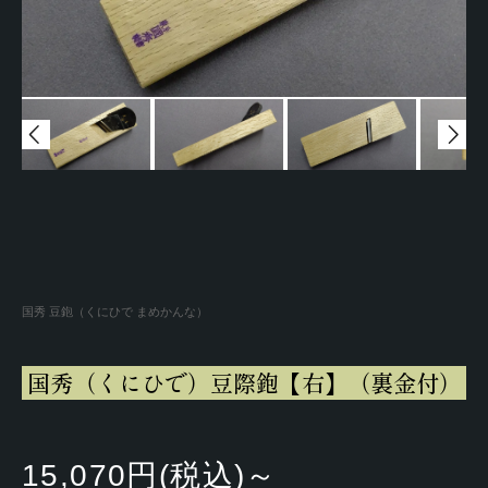
国秀 豆鉋（くにひで まめかんな）
国秀（くにひで）豆際鉋【右】（裏金付）
15,070円(税込)～