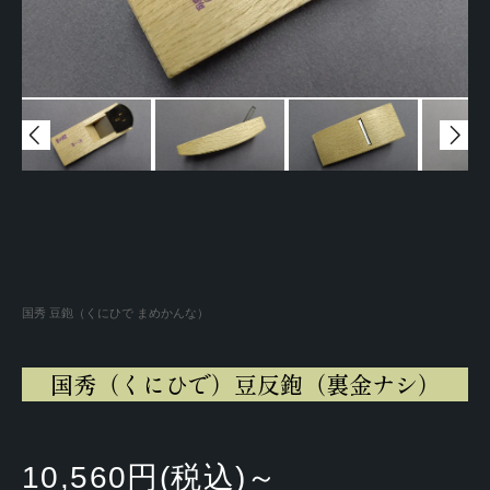
国秀 豆鉋（くにひで まめかんな）
国秀（くにひで）豆反鉋（裏金ナシ）
10,560円(税込)～