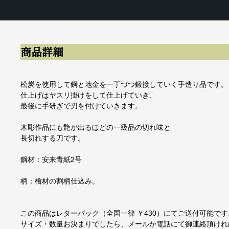
商品詳細
松炭を使用して鋼と地金を一丁づつ鍛接していく手造り品です。
仕上げはヤスリ掛けをして仕上げていき、
最後に手研ぎで刃を付けていきます。
木彫作品にも艶が出るほどの一級品の切れ味と
長切れする刀です。
鋼材：安来青紙2号
柄：檜材の割柄仕込み。
この商品はレターパック（全国一律 ￥430）にてご送付可能です
サイズ・数量お決まりでしたら、メールか電話にて御連絡頂けれ