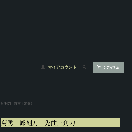
マイアカウント
0 アイテム
彫刻刀 東京〔菊勇〕
菊勇 彫刻刀 先曲三角刀