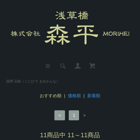
国秀 豆鉋（くにひで まめかんな）
おすすめ順 |
価格順
|
新着順
<
1
>
11商品中 11～11商品